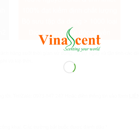
hàng suốt thời gian sử dụng, hỗ trợ ngay và tận tình các dịch v
hí và kịp thời.
g tôi, Tel/Zalo: 0973 847 247 Hoặc điền thông tin vào form
LIÊ
công khai.
Các trường bắt buộc được đánh dấu
*