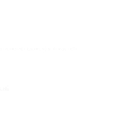
ụ: tư vấn, bảo trì, vệ sinh máy, refill
N HỆ