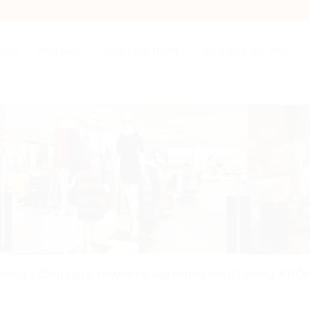
SHOP
TINH DẦU
MÁY LÀM THƠM
TƯ VẤN & HỖ TRỢ
arketing – đẳng cấp & chuyên nghiệp nhưng vẫn 03 không