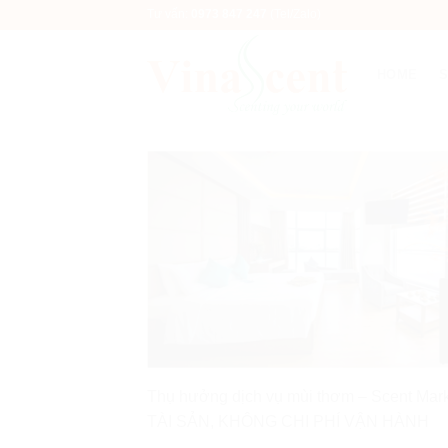
Bỏ
Tư vấn:
0973 847 247
(Tel/Zalo)
qua
nội
HOME
dung
Thụ hưởng dịch vụ mùi thơm – Scent M
TÀI SẢN, KHÔNG CHI PHÍ VẬN HÀNH