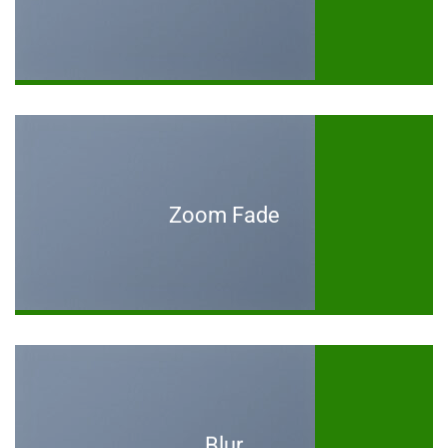
Zoom Fade
Blur