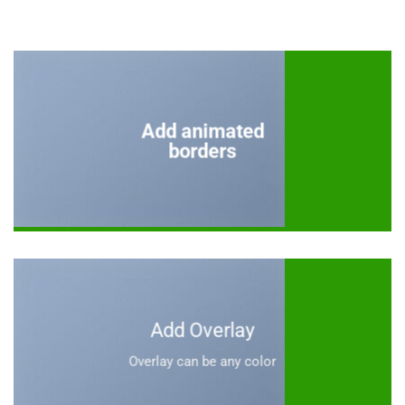
Add animated
borders
Add Overlay
Overlay can be any color