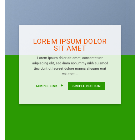
LOREM IPSUM DOLOR
SIT AMET
Lorem ipsum dolor sit amet, consectetuer
adipiscing elit, sed diam nonummy nibh euismod
tincidunt ut laoreet dolore magna aliquam erat
volutpat….
SIMPLE LINK
SIMPLE BUTTON