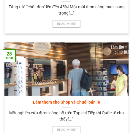
Tăng tỉ lệ “chốt đơn” lên đến 45%! Một mùi thơm lãng mạn, sang
trọng[...]
READ MORE
28
Th10
Làm thơm cho Shop và Chuổi bán lẻ
Một nghiên cứu được công bố trên Tạp chí Tiếp thị Quốc tế cho
thấy[...]
READ MORE