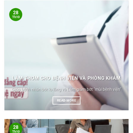
28
Th10
LÀM THƠM CHO BỆNH VIỆN VÀ PHÒNG KHÁM
Giúp bệnh nhân bớt lo lắng và Làm giảm bớt "mùi bệnh viện"
READ MORE
28
Th10