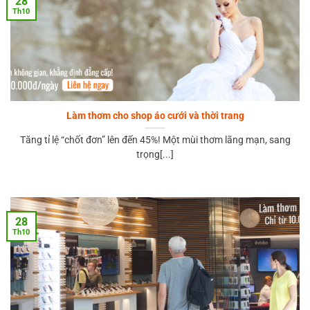
28
Th10
Làm thơm cho shop áo cưới và thời trang
Tăng tỉ lệ “chốt đơn” lên đến 45%! Một mùi thơm lãng mạn, sang
trọng[...]
28
Th10