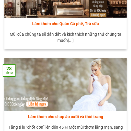
Làm thơm cho Quán Cà phê, Trà sữa
Mũi của chúng ta sẽ dẫn dắt và kích thích những thứ chúng ta
muốn[...]
28
Th10
Làm thơm cho shop áo cưới và thời trang
Tăng tỉ lệ “chốt đơn” lên đến 45%! Một mùi thơm lãng mạn, sang