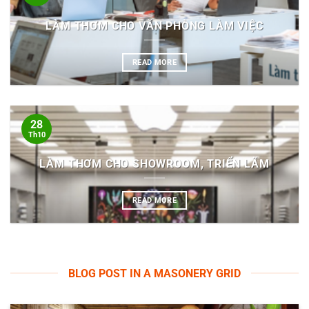
LÀM THƠM CHO VĂN PHÒNG LÀM VIỆC
READ MORE
28
Th10
LÀM THƠM CHO SHOWROOM, TRIỂN LÃM
READ MORE
BLOG POST IN A MASONERY GRID