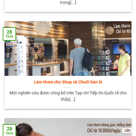
trọng[...]
28
Th10
Làm thơm cho Shop và Chuổi bán lẻ
Một nghiên cứu được công bố trên Tạp chí Tiếp thị Quốc tế cho
thấy[...]
28
Th10