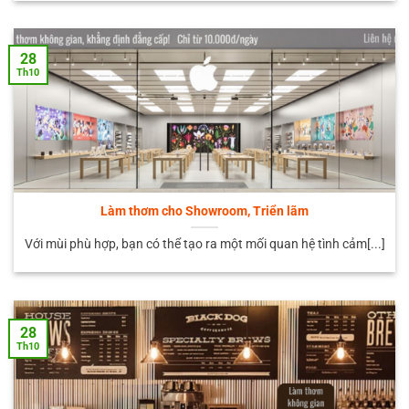
28
Th10
Làm thơm cho Showroom, Triển lãm
Với mùi phù hợp, bạn có thể tạo ra một mối quan hệ tình cảm[...]
28
Th10