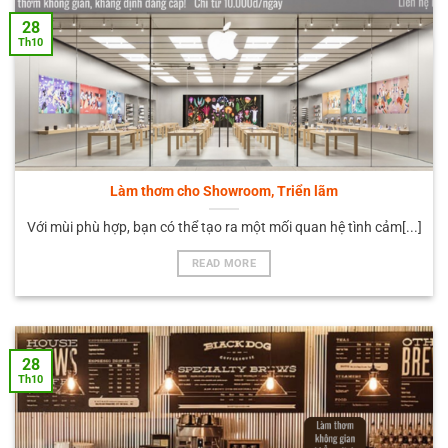
28
Th10
Làm thơm cho Showroom, Triển lãm
Với mùi phù hợp, bạn có thể tạo ra một mối quan hệ tình cảm[...]
READ MORE
28
Th10