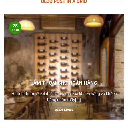
BLOG POST IN A GRID
28
Th10
LÀM THƠM CHO NGÂN HÀNG
Hương thơm sẽ cải thiện đánh giá của khách hàng và khách
hàng nhận thấy[...]
READ MORE