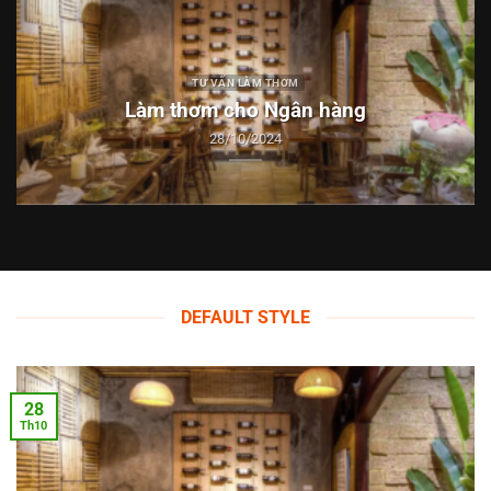
TƯ VẤN LÀM THƠM
s
Làm thơm cho Ngân hàng
28/10/2024
DEFAULT STYLE
28
Th10