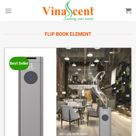
Bỏ
qua
nội
dung
FLIP BOOK ELEMENT
Best Seller