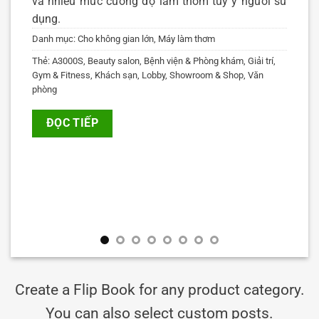
và nhiều mức cường độ làm thơm tùy ý người sử
dụng.
Danh mục:
Cho không gian lớn
,
Máy làm thơm
Thẻ:
A3000S
,
Beauty salon
,
Bệnh viện & Phòng khám
,
Giải trí
,
Gym & Fitness
,
Khách sạn
,
Lobby
,
Showroom & Shop
,
Văn
phòng
ĐỌC TIẾP
Create a Flip Book for any product category.
You can also select custom posts.