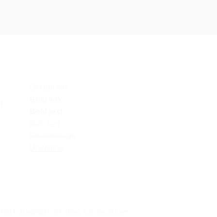
Default link
Bold link
R
Bold text
Italic text
Strikethrough
Underline
mal Paragraph. sit amet, consectetuer