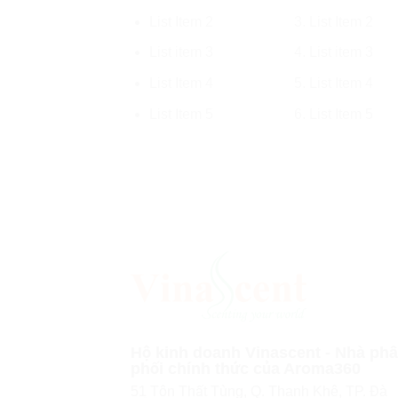
List Item 2
List Item 2
List item 3
List item 3
List Item 4
List Item 4
List Item 5
List Item 5
Hộ kinh doanh Vinascent - Nhà ph
phối chính thức của Aroma360
51 Tôn Thất Tùng, Q. Thanh Khê, TP. Đà