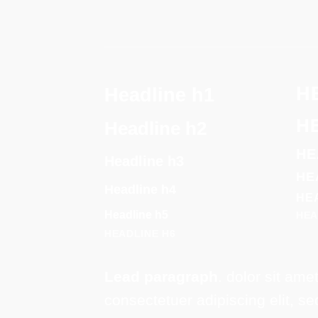
H
Headline h1
H
Headline h2
HE
Headline h3
HE
Headline h4
HE
Headline h5
HEA
HEADLINE H6
Lead paragraph
. dolor sit amet
consectetuer adipiscing elit, se