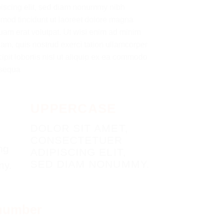
piscing elit, sed diam nonummy nibh
mod tincidunt ut laoreet dolore magna
uam erat volutpat. Ut wisi enim ad minim
am, quis nostrud exerci tation ullamcorper
ipit lobortis nisl ut aliquip ex ea commodo
sequa
UPPERCASE
DOLOR SIT AMET,
CONSECTETUER
ng
ADIPISCING ELIT,
SED DIAM NONUMMY.
my.
 number