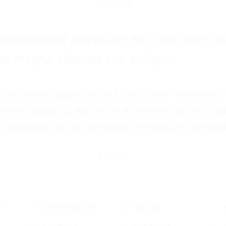
QUOTE
, consectetuer adipiscing elit, sed diam
lore magna aliquam erat volutpat.
nsectetuer adipiscing elit, sed diam nonummy n
at volutpat. Ut wisi enim ad minim veniam, qui
isl ut aliquip ex ea commodo consequa. Horizont
LISTS
t
Checkmark list
Star list