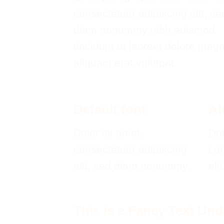
consectetuer adipiscing elit, se
diam nonummy nibh euismod
tincidunt ut laoreet dolore mag
aliquam erat volutpat.
Default font
Al
Dolor sit amet,
Dol
consectetuer adipiscing
co
elit, sed diam nonummy.
eli
This is a
Fancy Text Und