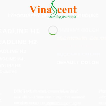
TYPOGRAPHY ON DARK BACKGROUND
EADLINE H1
PRIMARY COLOR
SECONDARY COLO
EADLINE H2
ALERT COLOR
ADLINE H3
SUCCESS COLOR
ADLINE H4
DEFAULT COLOR
ADLINE H5
DLINE H6
Bold Text.
sit amet, consectetuer
italic
Nor
,
text
elit, sed diam nonummy nibh euismod
adi
d
tincidunt ut laoreet
underline text
magna
euis