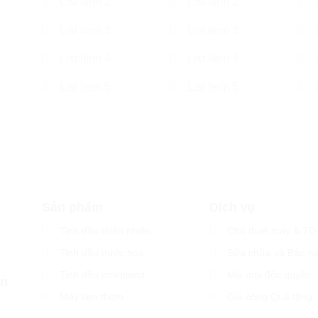
List Item 2
List Item 2
List item 3
List item 3
List Item 4
List Item 4
List Item 5
List Item 5
Sản phẩm
Dịch vụ
Tinh dầu thiên nhiên
Cho thuê máy & TD
Tinh dầu nước hoa
Sửa chữa và Bảo h
Tinh dầu mix/blend
Mix mùi độc quyền
ân
Máy làm thơm
Gia công Quà tặng