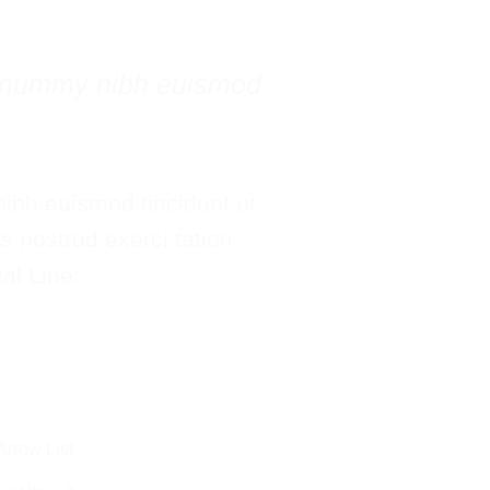
 nonummy nibh euismod
ibh euismod tincidunt ut
s nostrud exerci tation
al Line:
Arrow List