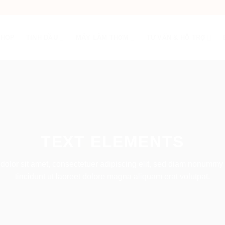
SHOP
TINH DẦU
MÁY LÀM THƠM
TƯ VẤN & HỖ TRỢ
TEXT ELEMENTS
olor sit amet, consectetuer adipiscing elit, sed diam nonumm
tincidunt ut laoreet dolore magna aliquam erat volutpat.