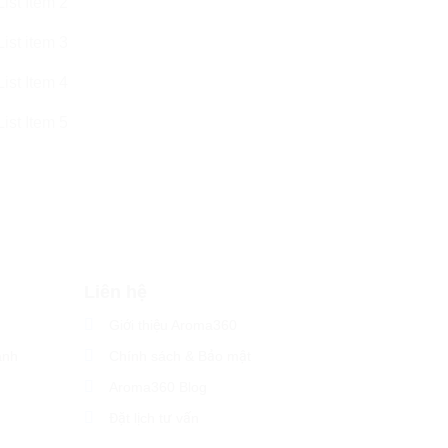
List Item 2
List item 3
List Item 4
List Item 5
Liên hệ
Giới thiệu Aroma360
ành
Chính sách & Bảo mật
Aroma360 Blog
Đặt lịch tư vấn