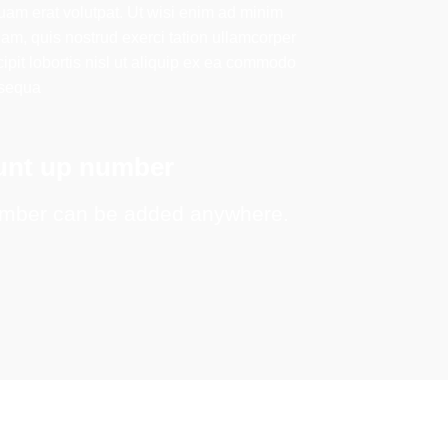
uam erat volutpat. Ut wisi enim ad minim
am, quis nostrud exerci tation ullamcorper
ipit lobortis nisl ut aliquip ex ea commodo
sequa
ount up number
mber can be added anywhere.