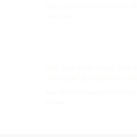
Dolor sit amet, consectetuer adi
nonummy.
FLATSOME TIP
You can find many text o
“Format” dropdown in te
You see the changes live if yo
Builder