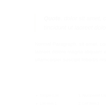
Quote
. dolor sit amet
tincidunt ut laoreet do
Normal Paragraph. sit amet, co
laoreet dolore magna aliquam er
ullamcorper suscipit lobortis n
Simple List
Numbered Lis
List item 1
List item 1