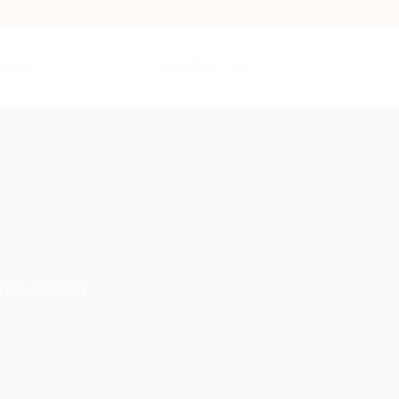
BLOG
GIỎ HÀNG /
₫
0
y nibh euismod