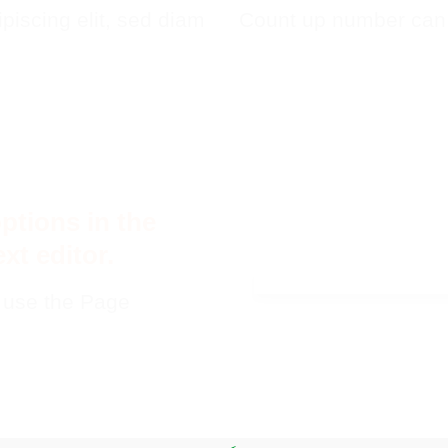
piscing elit, sed diam
Count up number can
ptions in the
xt editor.
u use the Page