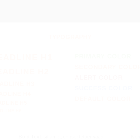
TYPOGRAPHY
EADLINE H1
PRIMARY COLOR
SECONDARY COLO
EADLINE H2
ALERT COLOR
ADLINE H3
SUCCESS COLOR
ADLINE H4
DEFAULT COLOR
ADLINE H5
DLINE H6
Bold Text.
sit amet, consectetuer
italic
Nor
,