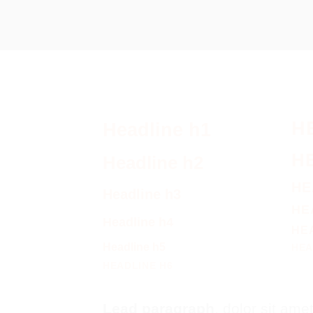
H
Headline h1
H
Headline h2
HE
Headline h3
HE
Headline h4
HE
Headline h5
HEA
HEADLINE H6
Lead paragraph
. dolor sit amet