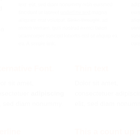
text
elit, sed diam nonummy nibh euismod
adi
d
tincidunt ut laoreet
underline text
magna
euis
aliquam erat volutpat.
Strike throught
. ad
aliq
na
minim veniam, quis nostrud exerci tation
veni
ullamcorper suscipit lobortis nisl ut aliquip ex
susc
ea.
A simple link.
con
ternative Font
.
Thin text
or sit amet,
Dolor sit amet,
nsectetuer
adipiscing
consectetuer adipisci
t, sed diam nonummy.
elit, sed diam nonum
erline
This a count up