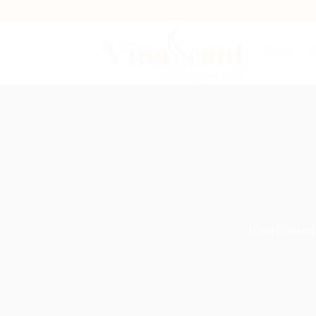
Bỏ
Tư vấn:
0973 847 247
(Tel/Zalo)
qua
nội
HOME
dung
Lorem ipsum d