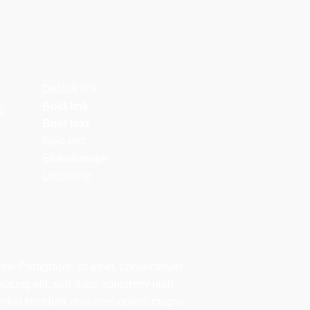
Default link
Bold link
R
Bold text
Italic text
Strikethrough
Underline
mal Paragraph. sit amet, consectetuer
piscing elit, sed diam nonummy nibh
mod tincidunt ut laoreet dolore magna