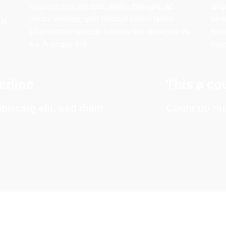
aliquam erat volutpat.
Strike throught
. ad
aliq
na
minim veniam, quis nostrud exerci tation
veni
ullamcorper suscipit lobortis nisl ut aliquip ex
susc
ea.
A simple link.
con
rline
This a c
piscing elit, sed diam
Count up nu