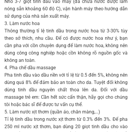
Nhỏ 3-7 giọt tinh dầu vào máy (đã chứa nước được làm
nóng sẵn khoảng 60 độ C), vận hành máy theo hướng dẫn
sử dụng của nhà sản xuất máy.
3. Làm nước hoa
Thông thường tỉ lệ tinh dầu trong nước hoa từ 3-30% tùy
theo sở thích, nhu cầu. Để có được nước hoa như ý, bạn
cần pha với cồn chuyên dụng để làm nước hoa, không nên
dùng công công nghiệp hoặc cồn không rõ nguồn gốc và
không an toàn.
4. Pha chế dầu massage
Pha tinh dầu vào dầu nền với tỉ lệ từ 0.5 đến 5%, không nên
dùng quá 8% để đảm bảo an toàn cho da. Tuyệt đối không
dùng tinh dầu nguyên chất thoa lên da. Đối với dầu
massage trẻ em: Cần hết sức cẩn thận, hãy gọi cho chúng
tôi hoặc bác sĩ để được tư vấn cụ thể.
5. Làm nước xịt thơm (quần áo, chăn màng,…)
Tỉ lệ tinh dầu trong nước xịt thơm từ 0.3% đến 3%. Để pha
250 ml nước xịt thơm, bạn dùng 20 giọt tinh dầu cho vào