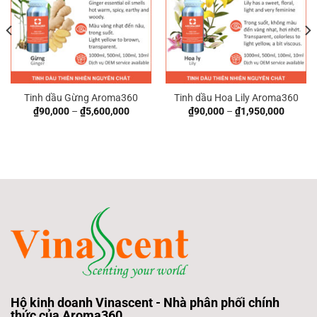
Tinh dầu Gừng Aroma360
Tinh dầu Hoa Lily Aroma360
₫
90,000
–
₫
5,600,000
₫
90,000
–
₫
1,950,000
Hộ kinh doanh Vinascent - Nhà phân phối chính
thức của Aroma360