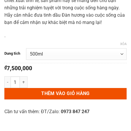
chiết xuất tinh tế, sản phẩm này sẽ mang đến cho bạn
những trải nghiệm tuyệt vời trong cuộc sống hàng ngày.
Hãy cân nhắc đưa tinh dầu Đàn hương vào cuộc sống của
bạn để cảm nhận sự khác biệt mà nó mang lại!
.
XÓA
Dung tích
₫
7,500,000
Tinh dầu Đàn hương Aroma360 số lượng
THÊM VÀO GIỎ HÀNG
Cần tư vấn thêm: ĐT/Zalo:
0973 847 247