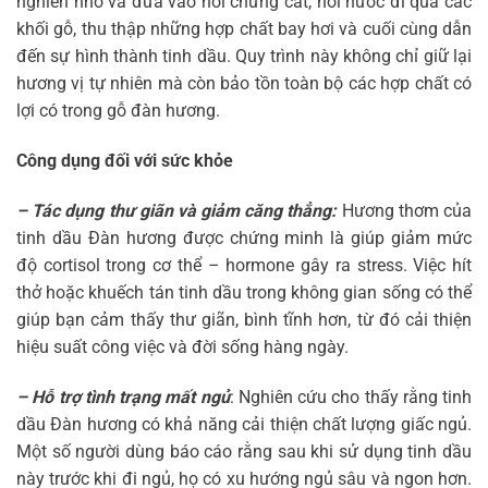
nghiền nhỏ và đưa vào nồi chưng cất, hơi nước đi qua các
khối gỗ, thu thập những hợp chất bay hơi và cuối cùng dẫn
đến sự hình thành tinh dầu. Quy trình này không chỉ giữ lại
hương vị tự nhiên mà còn bảo tồn toàn bộ các hợp chất có
lợi có trong gỗ đàn hương.
Công dụng đối với sức khỏe
– Tác dụng thư giãn và giảm căng thẳng:
Hương thơm của
tinh dầu Đàn hương được chứng minh là giúp giảm mức
độ cortisol trong cơ thể – hormone gây ra stress. Việc hít
thở hoặc khuếch tán tinh dầu trong không gian sống có thể
giúp bạn cảm thấy thư giãn, bình tĩnh hơn, từ đó cải thiện
hiệu suất công việc và đời sống hàng ngày.
– Hỗ trợ tình trạng mất ngủ
: Nghiên cứu cho thấy rằng tinh
dầu Đàn hương có khả năng cải thiện chất lượng giấc ngủ.
Một số người dùng báo cáo rằng sau khi sử dụng tinh dầu
này trước khi đi ngủ, họ có xu hướng ngủ sâu và ngon hơn.