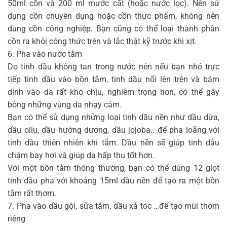
50ml cồn và 200 ml mước cất (hoặc nước lọc). Nên sử
dụng cồn chuyên dụng hoặc cồn thực phẩm, không nên
dùng cồn công nghiệp. Bạn cũng có thể loại thành phần
cồn ra khỏi công thức trên và lắc thật kỹ trước khi xịt.
6. Pha vào nước tắm
Do tinh dầu không tan trong nước nên nếu bạn nhỏ trực
tiếp tinh dầu vào bồn tắm, tinh dầu nổi lên trên và bám
dính vào da rất khó chịu, nghiêm trọng hơn, có thể gây
bỏng những vùng da nhạy cảm.
Bạn có thể sử dụng những loại tinh dầu nền như dầu dừa,
dầu oliu, dầu hướng dương, dầu jojoba.. để pha loãng với
tinh dầu thiên nhiên khi tắm. Dầu nền sẽ giúp tinh dầu
chậm bay hơi và giúp da hấp thu tốt hơn.
Với một bồn tắm thông thường, bạn có thể dùng 12 giọt
tinh dầu pha với khoảng 15ml dầu nền để tạo ra một bồn
tắm rất thơm.
7. Pha vào dầu gội, sữa tắm, dầu xả tóc …để tạo mùi thơm
riêng