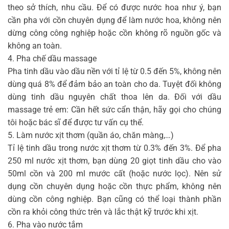
theo sở thích, nhu cầu. Để có được nước hoa như ý, bạn
cần pha với cồn chuyên dụng để làm nước hoa, không nên
dừng công công nghiệp hoặc cồn không rõ nguồn gốc và
không an toàn.
4. Pha chế dầu massage
Pha tinh dầu vào dầu nền với tỉ lệ từ 0.5 đến 5%, không nên
dùng quá 8% để đảm bảo an toàn cho da. Tuyệt đối không
dùng tinh dầu nguyên chất thoa lên da. Đối với dầu
massage trẻ em: Cần hết sức cẩn thận, hãy gọi cho chúng
tôi hoặc bác sĩ để được tư vấn cụ thể.
5. Làm nước xịt thơm (quần áo, chăn màng,…)
Tỉ lệ tinh dầu trong nước xịt thơm từ 0.3% đến 3%. Để pha
250 ml nước xịt thơm, bạn dùng 20 giọt tinh dầu cho vào
50ml cồn và 200 ml mước cất (hoặc nước lọc). Nên sử
dụng cồn chuyên dụng hoặc cồn thực phẩm, không nên
dùng cồn công nghiệp. Bạn cũng có thể loại thành phần
cồn ra khỏi công thức trên và lắc thật kỹ trước khi xịt.
6. Pha vào nước tắm