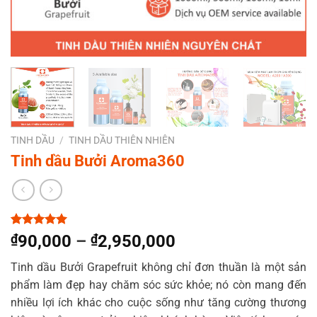
TINH DẦU
/
TINH DẦU THIÊN NHIÊN
Tinh dầu Bưởi Aroma360
5.00
1
trên 5
₫
90,000
–
₫
2,950,000
dựa trên
đánh giá
Tinh dầu Bưởi Grapefruit không chỉ đơn thuần là một sản
phẩm làm đẹp hay chăm sóc sức khỏe; nó còn mang đến
nhiều lợi ích khác cho cuộc sống như tăng cường thương