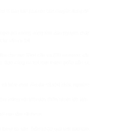
như ý, bạn cần pha với cồn chuyên dụng để
Tuyệt đối không dùng tinh dầu nguyên chất
 tư vấn cụ thể.
h dầu cho vào 50ml cồn và 200 ml mước cất
 Bạn cũng có thể loại thành phần cồn ra
n và bám dính vào da rất khó chịu, nghiêm
a loãng với tinh dầu thiên nhiên khi tắm.
ột bồn tắm rất thơm.
thơm có sẵn. Trộn 10-20 giọt tinh dầu vào