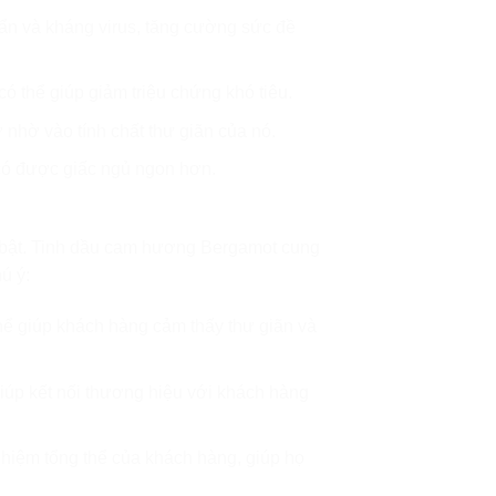
ẩn và kháng virus, tăng cường sức đề
 có thể giúp giảm triệu chứng khó tiêu.
nhờ vào tính chất thư giãn của nó.
 có được giấc ngủ ngon hơn.
ổi bật. Tinh dầu cam hương Bergamot cung
ú ý:
thể giúp khách hàng cảm thấy thư giãn và
iúp kết nối thương hiệu với khách hàng
hiệm tổng thể của khách hàng, giúp họ