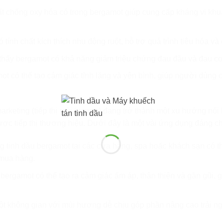
 chống oxy hóa có trong bergamot giúp cung cấp kháng vi khu
 tính chất kích thích nhu động ruột, hỗ trợ quá trình tiêu hóa và
thấy bergamot có khả năng giảm triệu chứng đau đầu và đau cơ 
ot có thể tạo cảm giác tĩnh lặng và yên bình, giúp người dùng
 marketing (tiếp thị mùi hương) đang trở thành một xu hướng n
ợc tiếp thị thương hiệu. Dưới đây là một vài ứng dụng đáng ch
ng tinh dầu bergamot tại các cửa hàng, spa hoặc khách sạn có 
 mua hàng.
rgamot có thể tạo ra cảm giác ấm áp, thân thiện và gần gũi, g
t không gian với mùi hương dễ chịu góp phần nâng cao trải ng