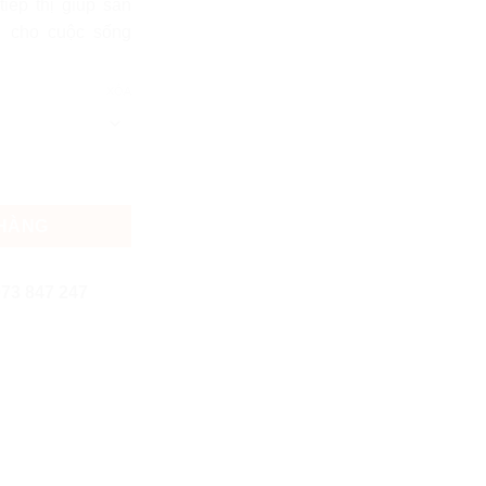
tiếp thị giúp sản
u cho cuộc sống
XÓA
0 số lượng
 HÀNG
73 847 247