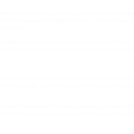
tinh dầu nổi tiếng trong ngành công nghiệp liệu pháp tự nhi
c biệt có nguồn gốc từ vùng Địa Trung Hải, chủ yếu là Italy. 
ch sức khỏe.
ng nhiều nền văn hóa khác nhau, từ ngành công nghiệp nước 
n đã làm cho tinh dầu bergamot trở thành một lựa chọn yêu thí
ot là sự kết hợp hoàn hảo giữa hương chua nhẹ nhàng và h
 kém phần ấm áp. Sự kết hợp này tạo ra một trải nghiệm mùi 
 mà còn khá phong phú, với những nốt hương chủ đạo nổi bật
t trở thành điểm nhấn hoàn hảo trong bất kỳ sản phẩm chăm só