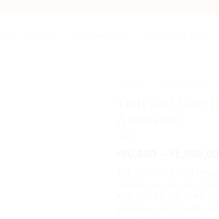
SHOP
TINH DẦU
MÁY LÀM THƠM
TƯ VẤN & HỖ TRỢ
TINH DẦU
/
TINH DẦU THIÊN 
Tinh dầu Cam 
Aroma360
5.00
1
trên 5
90,000
–
1,950,0
₫
₫
dựa trên
đánh giá
Tinh dầu cam hương Bergam
một món quà của thiên nhiê
tuyệt vời, mà còn là một 
với nhiều lợi ích cho sức kh