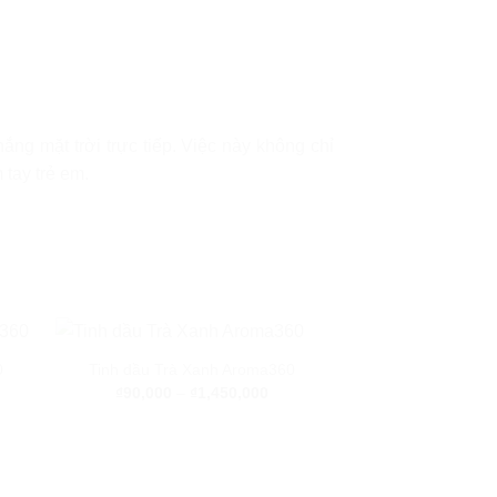
ng mặt trời trực tiếp. Việc này không chỉ
 tay trẻ em.
0
Tinh dầu Trà Xanh Aroma360
₫
90,000
–
₫
1,450,000