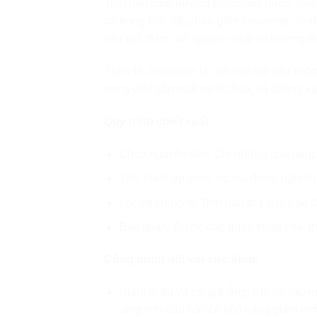
Tinh dầu cam hương Bergamot được chiết xu
có trong tinh dầu, bao gồm limonene, lina
vẫn giữ được độ nguyên chất và hương th
Thực tế, bergamot là một loại trái cây kh
trong việc sản xuất nước hoa, xà phòng v
Quy trình chiết xuất
Chọn nguyên liệu: Chỉ những quả ber
Tiến hành ép lạnh: Vỏ trái được nghiền 
Lọc và tinh chế: Tinh dầu thu được sẽ đ
Bảo quản: Được bảo quản trong chai thủ
Công dụng đối với sức khỏe
Giảm lo âu và căng thẳng: Khi hít vào 
rằng tinh dầu này có khả năng giảm mức