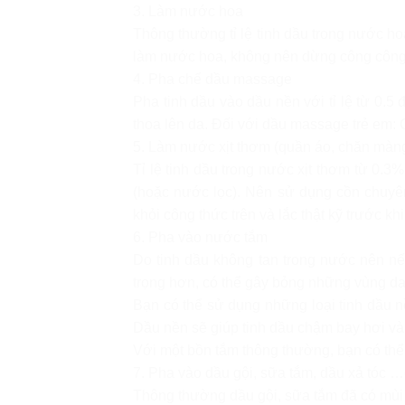
3. Làm nước hoa
Thông thường tỉ lệ tinh dầu trong nước h
làm nước hoa, không nên dừng công công 
4. Pha chế dầu massage
Pha tinh dầu vào dầu nền với tỉ lệ từ 0.
thoa lên da. Đối với dầu massage trẻ em: 
5. Làm nước xịt thơm (quần áo, chăn màn
Tỉ lệ tinh dầu trong nước xịt thơm từ 0.
(hoặc nước lọc). Nên sử dụng cồn chuyê
khỏi công thức trên và lắc thật kỹ trước khi 
6. Pha vào nước tắm
Do tinh dầu không tan trong nước nên nếu
trọng hơn, có thể gây bỏng những vùng d
Bạn có thể sử dụng những loại tinh dầu n
Dầu nền sẽ giúp tinh dầu chậm bay hơi và 
Với một bồn tắm thông thường, bạn có thể 
7. Pha vào dầu gội, sữa tắm, dầu xả tóc …
Thông thường dầu gội, sữa tắm đã có mùi 