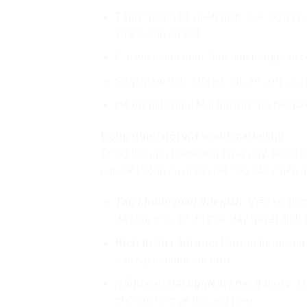
Tăng cường hệ miễn dịch: Các hợp chất
kháng cho cơ thể.
Cải thiện tiêu hóa: Tinh dầu bergamot có
Giúp giảm đau: Một số nghiên cứu cho 
Hỗ trợ giấc ngủ: Mùi hương của bergam
Công dụng đối với scent marketing
Trong thế giới marketing ngày nay, scent
cấp một công cụ mạnh mẽ cho các chiến lư
Tạo không gian thư giãn
: Việc sử dụ
dễ chịu hơn, từ đó thúc đẩy quyết định
Kích thích cảm xúc:
Hương thơm của be
một cách mạnh mẽ hơn.
Nâng cao trải nghiệm khách hàng:
Mộ
nhớ lâu hơn về thương hiệu.