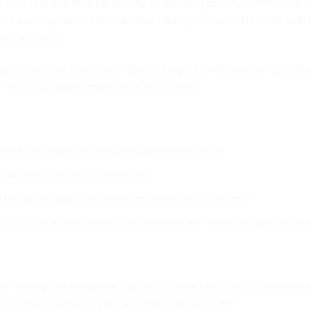
ất qua quy trình ép lạnh từ vỏ trái bergamot. Quá trình này gi
lool và bergapten. Việc bảo quản đúng cách sau khi chiết xuất 
ơm tự nhiên.
ông ăn được và thường chỉ được dùng để chiết xuất tinh dầu. Đây
à nhiều sản phẩm chăm sóc sắc đẹp khác.
gamot chín mọng và sáng bóng mới được chọn.
nát và ép để thu nhận tinh dầu.
ược lọc bỏ tạp chất và tinh chế trước khi đóng chai.
y tinh tối màu để tránh ánh sáng mặt trời nhằm giữ gìn chất l
mùi hương của bergamot, người ta có thể cảm thấy tinh thần tho
 cortisol, hormone gây căng thẳng trong cơ thể.