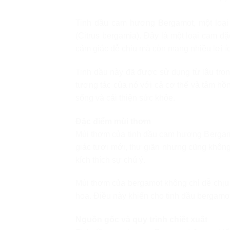
Tinh dầu cam hương Bergamot, một loại 
(Citrus bergamia). Đây là một loại cam đặ
cảm giác dễ chịu mà còn mang nhiều lợi í
Tinh dầu này đã được sử dụng từ lâu tro
tương tác của nó với cả cơ thể và tâm hồ
sống và cải thiện sức khỏe.
Đặc điểm mùi thơm
Mùi thơm của tinh dầu cam hương Bergam
giác tươi mới, thư giãn nhưng cũng không
kích thích sự chú ý.
Mùi thơm của bergamot không chỉ dễ chịu
hoa. Điều này khiến cho tinh dầu bergamo
Nguồn gốc và quy trình chiết xuất