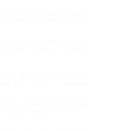
ên, được chiết xuất từ quả cam bergamot
Với mùi thơm đặc trưng, không chỉ mang lại
hoa đến liệu pháp aromatherapy. Khả năng
ch cho những ai tìm kiếm sự cân bằng cuộc
ương hoa ngọt ngào. Nó mang đến một cảm
hương độc đáo, giúp xoa dịu căng thẳng và
 như cam quýt kết hợp cùng các nốt hương
c cá nhân hay liệu pháp làm đẹp nào.