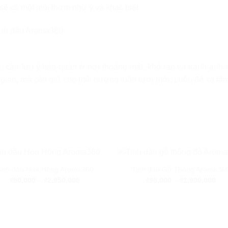
sẽ có một mùi thơm như ý và khác biệt.
, cần lưu ý bảo quản ở nơi thoáng mát, khô ráo và tránh ánh nắ
 gian, mà còn giữ cho mùi hương luôn tươi mới. Luôn để xa tầm
inh dầu Hoa Hồng Aroma360
Tinh dầu Gỗ Thông Aroma36
₫
90,000
–
₫
2,950,000
₫
90,000
–
₫
1,900,000