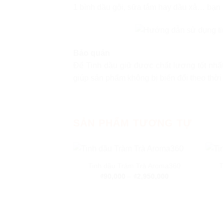
1 bình dầu gội, sữa tắm hay dầu xả… bạn 
Bảo quản
Để Tinh dầu giữ được chất lượng tốt nhất
giúp sản phẩm không bị biến đổi theo thời
SẢN PHẨM TƯƠNG TỰ
Tinh dầu Tràm Trà Aroma360
T
₫
90,000
–
₫
2,950,000