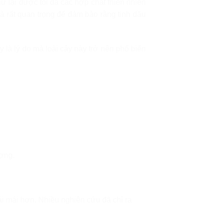
ữ lại được tối đa các hợp chất thiên nhiên
là rất quan trọng để đảm bảo rằng tinh dầu
 là lý do mà loài cây này trở nên phổ biến
ượng.
ải mái hơn. Nhiều nghiên cứu đã chỉ ra