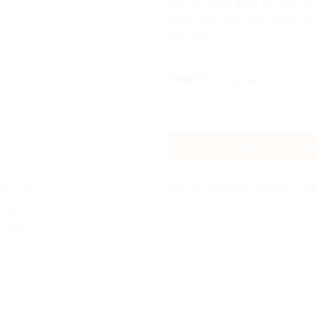
Sự kết hợp giữa trị liệu và 
phẩm này trở nên thiết yế
hiện đại.
Dung tích
Tinh dầu Cam hương Aroma36
THÊM VÀO GIỎ
Cần tư vấn thêm: ĐT/Zalo:
09