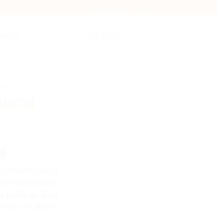
BLOG
GIỎ HÀNG /
₫
0
NHIÊN
hương
00
ot không chỉ là
n với hương thơm
sản phẩm đa dụng
ỏe và kinh doanh.