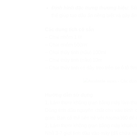
Định hình đặc trưng thương hiệu:
Sử 
thể giúp tạo dấu ấn riêng biệt và gây 
Các dung tích có sẵn
– Chai nhôm 1 lít
– Chai nhôm 500ml
– Chai thủy tinh (nâu) 100ml
– Chai thủy tinh (nâu) 10m
– Chai thủy tinh có dây treo trên xe ô tô 8m
Hướng dẫn sử dụng
1. Làm thơm không gian bằng máy làm t
Dùng tinh dầu nguyên chất cho vào bình 
gian. Bạn có thể liên hệ với Aroma360 để
2. Làm thơm không gian bằng máy khuếch
Nhỏ 3-7 giọt tinh dầu vào máy (đã chứa 