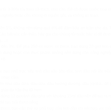
oa từ 3-30% tùy theo sở thích, nhu cầu. Để có được nước hoa 
nghiệp hoặc cồn không rõ nguồn gốc và không an toàn.
5 đến 5%, không nên dùng quá 8% để đảm bảo an toàn cho da. 
Cần hết sức cẩn thận, hãy gọi cho chúng tôi hoặc bác sĩ để được
g,…)
3% đến 3%. Để pha 250 ml nước xịt thơm, bạn dùng 20 giọt tin
n dụng hoặc cồn thực phẩm, không nên dùng cồn công nghiệp.
xịt.
 bạn nhỏ trực tiếp tinh dầu vào bồn tắm, tinh dầu nổi lên trê
a nhạy cảm.
ền như dầu dừa, dầu oliu, dầu hướng dương, dầu jojoba.. để ph
giúp da hấp thu tốt hơn.
dùng 12 giọt tinh dầu pha với khoảng 15ml dầu nền để tạo ra m
để tạo mùi thơm riêng
thơm, bạn cần thử sự phù hợp của tinh dầu khi kết hợp với mùi 