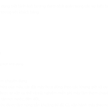
dụng một hình ảnh hương thơm nhất quán trong các sự kiện ho
ấn tượng với khách hàng
.
l
hơm chuyên dụng
chứa của máy, cài đặt máy hoạt động theo các khung giờ và 
 được tư vấn cụ thể và trải nghiệm miễn phí máy làm thơm chuy
 tán hơi nước, đèn đốt,…
nước được làm nóng sẵn khoảng 60 độ C), vận hành máy theo 