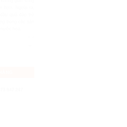
o không gian sống
ện hơn. Ngoài ra,
 dầu quả đào trở
ng trong các sản
 nước hoa.
XÓA
ố lượng
 HÀNG
73 847 247