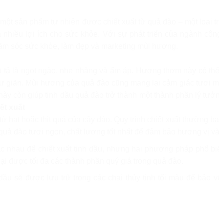
một sản phẩm tự nhiên được chiết xuất từ quả đào – một loại tr
à nhiều lợi ích cho sức khỏe. Với sự phát triển của ngành công
hăm sóc sức khỏe, làm đẹp và marketing mùi hương.
tả là ngọt ngào, nhẹ nhàng và ấm áp. Hương thơm này có thể 
ư giãn. Mùi hương của quả đào cũng mang lại cảm giác tươi m
 này còn giúp tinh dầu quả đào trở thành một thành phần lý tư
ết xuất
ừ hạt hoặc thịt quả của cây đào. Quy trình chiết xuất thường 
uả đào tươi ngon, chất lượng tốt nhất để đảm bảo hương vị và
 nhau để chiết xuất tinh dầu, nhưng hai phương pháp phổ biế
i được tối đa các thành phần quý giá trong quả đào.
h dầu sẽ được lưu trữ trong các chai thủy tinh tối màu để bảo