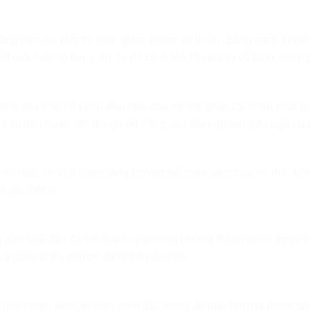
ng làm dịu tâm trí, giúp giảm stress và lo âu. Bằng cách khuếc
một môi trường thư giãn, từ đó cải thiện tâm trạng và tăng cường
ơm dịu nhẹ của tinh dầu quả đào có thể giúp cải thiện chất lượ
inh dầu trước khi đi ngủ để nâng cao trải nghiệm giấc ngủ của
oxy hóa, có khả năng tăng cường hệ miễn dịch của cơ thể. Khi
us gây bệnh.
inh dầu quả đào đã trở thành một trong những thành phần được
và giảm thiểu nhược điểm trên da mặt.
à một chiến lược tiếp thị hiện đại, trong đó mùi hương được sử