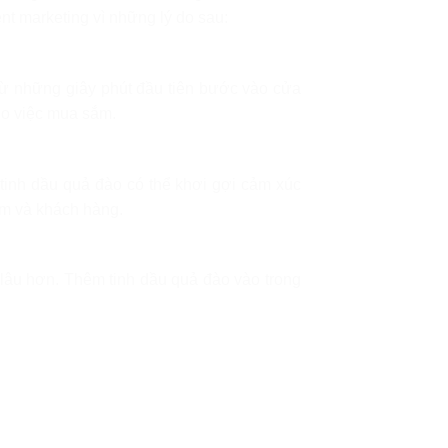
nt marketing vì những lý do sau:
từ những giây phút đầu tiên bước vào cửa
ho việc mua sắm.
inh dầu quả đào có thể khơi gợi cảm xúc
hẩm và khách hàng.
lâu hơn. Thêm tinh dầu quả đào vào trong