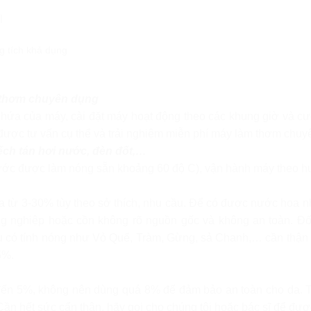
l
 thơm chuyên dụng
chứa của máy, cài đặt máy hoạt động theo các khung giờ và 
 được tư vấn cụ thể và trải nghiệm miễn phí máy làm thơm chuy
ch tán hơi nước, đèn đốt,…
nước được làm nóng sẵn khoảng 60 độ C), vận hành máy theo 
oa từ 3-30% tùy theo sở thích, nhu cầu. Để có được nước hoa 
 nghiệp hoặc cồn không rõ nguồn gốc và không an toàn. Đối 
u có tính nóng như Vỏ Quế, Tràm, Gừng, sả Chanh,… cần thận trọn
5%.
5 đến 5%, không nên dùng quá 8% để đảm bảo an toàn cho da. 
Cần hết sức cẩn thận, hãy gọi cho chúng tôi hoặc bác sĩ để được