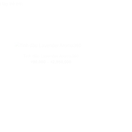
 tay trẻ em.
Tinh dầu Lavender Aroma360
₫
90,000
–
₫
2,950,000
Tinh dầu Gừn
₫
90,000
–
₫