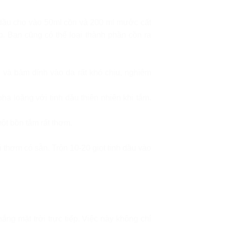
h dầu cho vào 50ml cồn và 200 ml mước cất
 Bạn cũng có thể loại thành phần cồn ra
n và bám dính vào da rất khó chịu, nghiêm
a loãng với tinh dầu thiên nhiên khi tắm.
ột bồn tắm rất thơm.
thơm có sẵn. Trộn 10-20 giọt tinh dầu vào
ng mặt trời trực tiếp. Việc này không chỉ