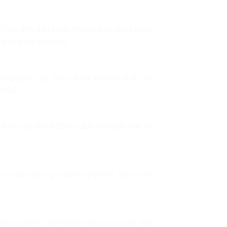
h tán tinh dầu trong không gian sống hoặc
 sức khỏe tinh thần.
ng giấc ngủ. Bạn có thể nhỏ vài giọt tinh
 mình.
 được sử dụng đúng cách, tinh dầu này có
 ưa chuộng trong ngành mỹ phẩm. Nó có thể
 dụng để thu hút khách hàng và tạo ra một