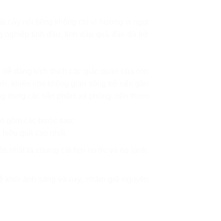
ái cây nổi tiếng không chỉ vì hương vị ngọt
 nghiệp tinh dầu, tinh dầu quả đào đã trở
dễ dàng kích thích các giác quan của con
ới, khiến cho không gian sống trở nên gần
ởng trong các sản phẩm xịt phòng, nến thơm
bao gồm các bước sau:
 hiệu quả cao nhất.
n nhất là chưng cất hơi nước và ép lạnh.
 vệ khỏi ánh sáng và oxy, nhằm giữ nguyên