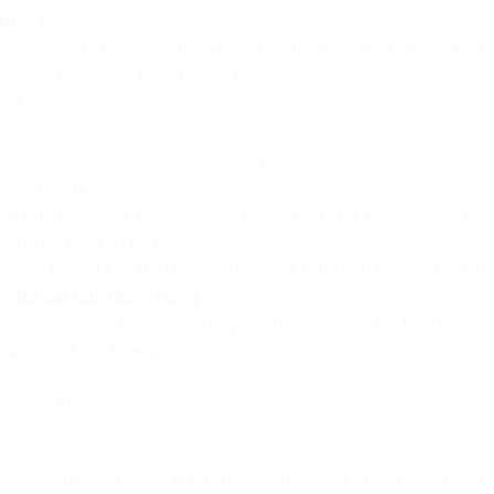
àn,…)
3% đến 3%. Để pha 250 ml nước xịt thơm, bạn dùng 20 giọt tin
n dụng hoặc cồn thực phẩm, không nên dùng cồn công nghiệp.
xịt.
 bạn nhỏ trực tiếp tinh dầu vào bồn tắm, tinh dầu nổi lên trê
a nhạy cảm.
ền như dầu dừa, dầu oliu, dầu hướng dương, dầu jojoba.. để ph
giúp da hấp thu tốt hơn.
dùng 12 giọt tinh dầu pha với khoảng 15ml dầu nền để tạo ra m
c …để tạo mùi thơm riêng
thơm, bạn cần thử sự phù hợp của tinh dầu khi kết hợp với mùi 
sẽ có một mùi thơm như ý và khác biệt.
, cần lưu ý bảo quản ở nơi thoáng mát, khô ráo và tránh ánh nắ