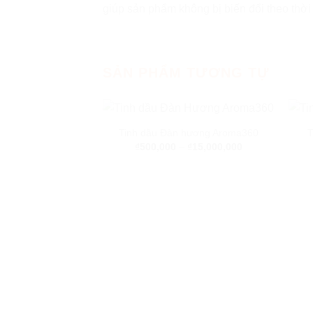
giúp sản phẩm không bị biến đổi theo thời
SẢN PHẨM TƯƠNG TỰ
Tinh dầu Đàn hương Aroma360
T
₫
500,000
–
₫
15,000,000