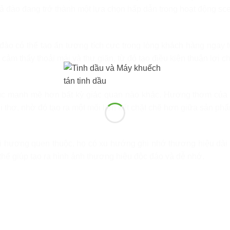
ả đào đang trở thành một lựa chọn hấp dẫn trong hoạt động sce
ào có thể tạo ấn tượng tích cực trong lòng khách hàng ngay 
ảm thấy thoải mái và thư giãn, từ đó tạo điều kiện thuận lợi c
úc mạnh mẽ hơn bất kỳ giác quan nào khác. Hương thơm của t
ổi thơ, nhờ đó tạo ra một mối liên kết chặt chẽ hơn giữa sản p
i hương quen thuộc, họ có xu hướng ghi nhớ thương hiệu dài 
thể giúp tạo ra hình ảnh thương hiệu độc đáo và dễ nhớ.