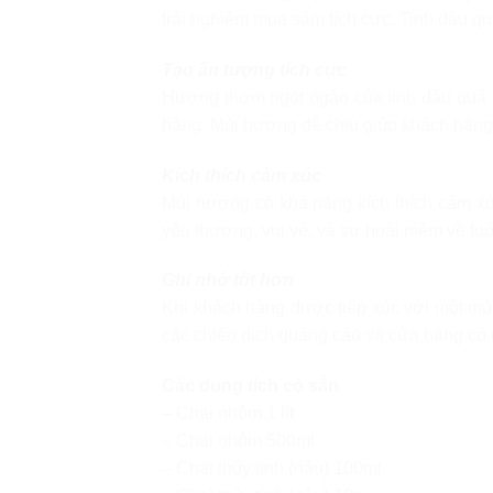
trải nghiệm mua sắm tích cực. Tinh dầu qu
Tạo ấn tượng tích cực
Hương thơm ngọt ngào của tinh dầu quả đ
hàng. Mùi hương dễ chịu giúp khách hàng c
Kích thích cảm xúc
Mùi hương có khả năng kích thích cảm x
yêu thương, vui vẻ, và sự hoài niệm về tu
Ghi nhớ tốt hơn
Khi khách hàng được tiếp xúc với một mù
các chiến dịch quảng cáo và cửa hàng có 
Các dung tích có sẵn
– Chai nhôm 1 lít
– Chai nhôm 500ml
– Chai thủy tinh (nâu) 100ml