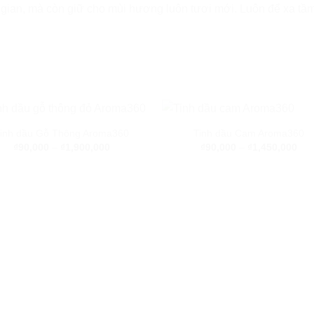
 gian, mà còn giữ cho mùi hương luôn tươi mới. Luôn để xa tầm
inh dầu Gỗ Thông Aroma360
Tinh dầu Cam Aroma360
₫
90,000
–
₫
1,900,000
₫
90,000
–
₫
1,450,000