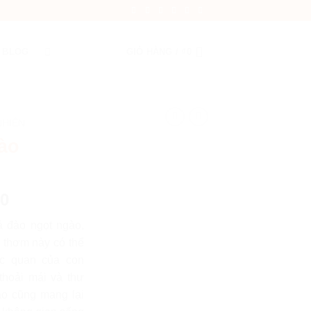
BLOG
GIỎ HÀNG /
₫
0
NHIÊN
ào
00
ả đào ngọt ngào,
 thơm này có thể
ác quan của con
thoải mái và thư
ào cũng mang lại