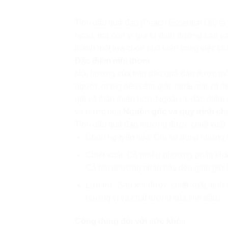
Tinh dầu quả đào (Peach Essential Oil) là 
ngào, mà còn vì giá trị dinh dưỡng cao v
thành một lựa chọn phổ biến trong việc c
Đặc điểm mùi thơm
Mùi hương của tinh dầu quả đào được mô 
người, mang đến cảm giác thoải mái và th
gũi và thân thiện hơn. Ngoài ra, đặc điểm
và nước hoa.
Nguồn gốc và quy trình chi
Tinh dầu quả đào thường được chiết xuất t
Chọn nguyên liệu: Chỉ sử dụng những q
Chiết xuất: Có nhiều phương pháp khác
Cả hai phương pháp này đều giúp giữ lạ
Lưu trữ: Sau khi được chiết xuất, tin
hương vị và chất lượng của tinh dầu.
Công dụng đối với sức khỏe