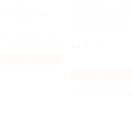
cảm giác tươi mới, khiến ch
trở nên gần gũi và thân thi
đặc điểm này còn giúp tinh
thành một thành phần lý tưở
phẩm xịt phòng, nến thơm và
Dung tích
Tinh dầu Quả Đào Aroma360 s
THÊM VÀO GIỎ
Cần tư vấn thêm: ĐT/Zalo:
09