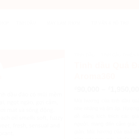
SHOP
TINH DẦU
MÁY LÀM THƠM
TƯ VẤN & HỖ TRỢ
TINH DẦU
/
TINH DẦU THIÊN 
Tinh dầu Quả Đ
Aroma360
90,000
–
1,950,0
₫
₫
Mùi hương của tinh dầu qu
nhẹ nhàng và ấm áp. Hương
dễ dàng kích thích các gi
người, mang đến cảm giác 
giãn. Mùi hương của quả đ