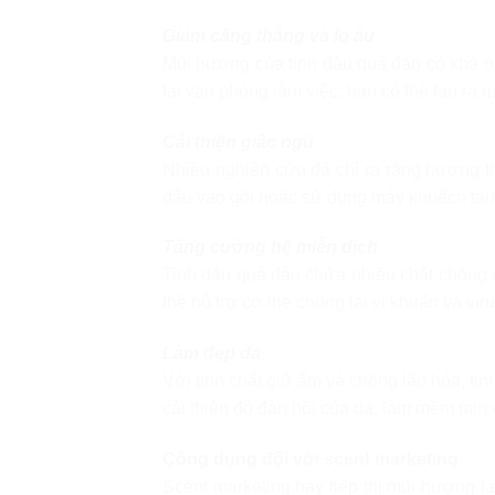
Giảm căng thẳng và lo âu
Mùi hương của tinh dầu quả đào có khả nă
tại văn phòng làm việc, bạn có thể tạo ra 
Cải thiện giấc ngủ
Nhiều nghiên cứu đã chỉ ra rằng hương th
dầu vào gối hoặc sử dụng máy khuếch tán t
Tăng cường hệ miễn dịch
Tinh dầu quả đào chứa nhiều chất chống 
thể hỗ trợ cơ thể chống lại vi khuẩn và vir
Làm đẹp da
Với tính chất giữ ẩm và chống lão hóa, t
cải thiện độ đàn hồi của da, làm mềm mịn 
Công dụng đối với scent marketing
Scent marketing hay tiếp thị mùi hương l