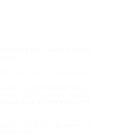
cường độ làm thơm phù hợp với từng không
ên dụng.
hướng dẫn sử dụng của nhà sản xuất máy.
như ý, bạn cần pha với cồn chuyên dụng để
với tinh dầu thiên nhiên: bạn không nên
g khi pha và xịt trực tiếp trên da, có thể
Tuyệt đối không dùng tinh dầu nguyên chất
 tư vấn cụ thể.