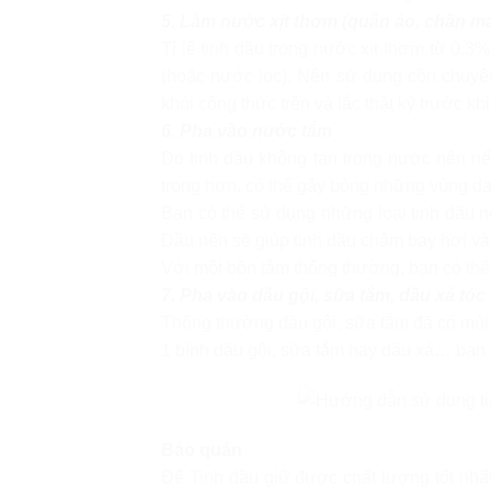
5. Làm nước xịt thơm (quần áo, chăn m
Tỉ lệ tinh dầu trong nước xịt thơm từ 0.
(hoặc nước lọc). Nên sử dụng cồn chuyê
khỏi công thức trên và lắc thật kỹ trước khi 
6. Pha vào nước tắm
Do tinh dầu không tan trong nước nên nếu
trọng hơn, có thể gây bỏng những vùng d
Bạn có thể sử dụng những loại tinh dầu n
Dầu nền sẽ giúp tinh dầu chậm bay hơi và 
Với một bồn tắm thông thường, bạn có thể 
7. Pha vào dầu gội, sữa tắm, dầu xả tó
Thông thường dầu gội, sữa tắm đã có mùi 
1 bình dầu gội, sữa tắm hay dầu xả… bạn 
Bảo quản
Để Tinh dầu giữ được chất lượng tốt nhất